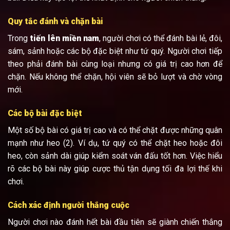
Quy tắc đánh và chặn bài
Trong
tiến lên miền nam
, người chơi có thể đánh bài lẻ, đôi,
sám, sảnh hoặc các bộ đặc biệt như tứ quý. Người chơi tiếp
theo phải đánh bài cùng loại nhưng có giá trị cao hơn để
chặn. Nếu không thể chặn, hội viên sẽ bỏ lượt và chờ vòng
mới.
Các bộ bài đặc biệt
Một số bộ bài có giá trị cao và có thể chặt được những quân
mạnh như heo (2). Ví dụ, tứ quý có thể chặt heo hoặc đôi
heo, còn sảnh dài giúp kiểm soát ván đấu tốt hơn. Việc hiểu
rõ các bộ bài này giúp cược thủ tận dụng tối đa lợi thế khi
chơi.
Cách xác định người thắng cuộc
Người chơi nào đánh hết bài đầu tiên sẽ giành chiến thắng