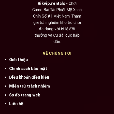
Rikvip.rentals
- Chơi
Game Bài Tài Phiệt Mỹ Xanh
Chín Số #1 Việt Nam. Tham
gia trải nghiệm kho trò chơi
đa dạng với tỷ lệ đổi
thưởng và ưu đãi cực hấp
dẫn.
VỀ CHÚNG TÔI
Giới thiệu
Chính sách bảo mật
Điều khoản điều kiện
Miễn trừ trách nhiệm
Sơ đồ trang web
Liên hệ