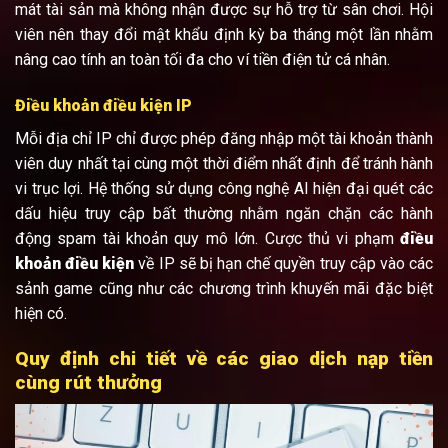
mát tài sản mà không nhận được sự hỗ trợ từ sân chơi. Hội
viên nên thay đổi mật khẩu định kỳ ba tháng một lần nhằm
nâng cao tính an toàn tối đa cho ví tiền điện tử cá nhân.
Điều khoản điều kiện IP
Mỗi địa chỉ IP chỉ được phép đăng nhập một tài khoản thành
viên duy nhất tại cùng một thời điểm nhất định để tránh hành
vi trục lợi. Hệ thống sử dụng công nghệ AI hiện đại quét các
dấu hiệu truy cập bất thường nhằm ngăn chặn các hành
động spam tài khoản quy mô lớn. Cược thủ vi phạm
điều
khoản điều kiện
về IP sẽ bị hạn chế quyền truy cập vào các
sảnh game cũng như các chương trình khuyến mãi đặc biệt
hiện có.
Quy định chi tiết về các giao dịch nạp tiền
cùng rút thưởng