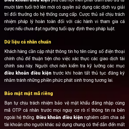
mười tám tuổi trở lên mới có quyền sử dụng các dịch vụ giải
trí đổi thưởng do hệ thống cung cấp. Cược thủ sẽ chịu trách
nhiệm pháp lý hoàn toàn đối với các hành vi tham gia cá
cược nếu chưa đạt ngưỡng tuổi quy định theo pháp luật.
Dữ liệu cá nhân chuẩn
Khách hàng cần cập nhật thông tin họ tên cùng số điện thoại
chính chủ để thuận tiện cho việc xác thực các giao dịch tài
chính sau này. Người chơi nên kiểm tra kỹ lưỡng các mục
điều khoản điều kiện
trước khi hoàn tất thủ tục đăng ký
nhằm tránh những phiền phức phát sinh trong tương lai.
Bảo mật mật mã riêng
Bạn tự chịu trách nhiệm bảo vệ mật khẩu đăng nhập cùng
mã OTP cá nhân trước mọi nguy cơ rò rỉ thông tin ra bên
ngoài hệ thống.
Điều khoản điều kiện
nghiêm cấm chia sẻ
tài khoản cho người khác sử dụng chung có thể dẫn đến mất