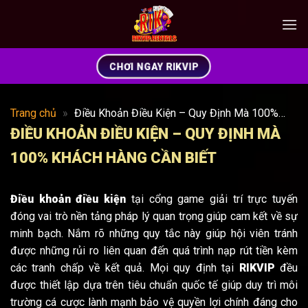
Chuyển
đến
nội
dung
CHƠI NGAY RIKVIP
Trang chủ
»
Điều Khoản Điều Kiện – Quy Định Mà 100%
Khách Hàng Cần Biết
ĐIỀU KHOẢN ĐIỀU KIỆN – QUY ĐỊNH MÀ
100% KHÁCH HÀNG CẦN BIẾT
Điều khoản điều kiện
tại cổng game giải trí trực tuyến
đóng vai trò nền tảng pháp lý quan trọng giúp cam kết về sự
minh bạch. Nắm rõ những quy tắc này giúp hội viên tránh
được những rủi ro liên quan đến quá trình nạp rút tiền kèm
các tranh chấp về kết quả. Mọi quy định tại
RIKVIP
đều
được thiết lập dựa trên tiêu chuẩn quốc tế giúp duy trì môi
trường cá cược lành mạnh bảo vệ quyền lợi chính đáng cho