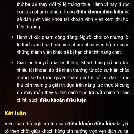
thứ ba để thay đổi tỷ lệ thắng thua. Hành vi này được
coi là vi phạm nghiêm trọng
điều khoản điều kiện
và
sẽ dẫn đến việc khóa tài khoản vĩnh viễn kèm thu hồi
tiền thưởng.
Hành vi xúc phạm cộng đồng: Người chơi có những lời
lẽ thiếu văn hóa hoặc xúc phạm nhân viên hỗ trợ cùng
những thành viên khác sẽ bị hạn chế tính năng chat.
Gian lận khuyến mãi hệ thống: Khách hàng cố tình tạo
nhiều tài khoản ảo để nhận thưởng từ các sự kiện chào
mừng sẽ bị tước quyền tham gia tất cả ưu đãi. Cược
thủ cần tham gia giải trí dựa trên năng lực thực tế cùng
sự may mắn thay vì tìm cách trục lợi bất chính từ các
chính sách
điều khoản điều kiện
.
Kết luận
Việc tuân thủ nghiêm túc các
điều khoản điều kiện
là yếu
tố then chốt giúp khách hàng tận hưởng trọn vẹn dịch vụ tại