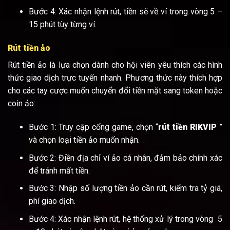
Bước 4: Xác nhận lệnh rút, tiền sẽ về ví trong vòng 5 –
15 phút tùy từng ví.
Rút tiền ảo
Rút tiền ảo là lựa chọn dành cho hội viên yêu thích các hình
thức giao dịch trực tuyến nhanh. Phương thức này thích hợp
cho các tay cược muốn chuyển đổi tiền mặt sang token hoặc
coin ảo:
Bước 1: Truy cập cổng game, chọn “
rút tiền RIKVIP
”
và chọn loại tiền ảo muốn nhận.
Bước 2: Điền địa chỉ ví ảo cá nhân, đảm bảo chính xác
để tránh mất tiền.
Bước 3: Nhập số lượng tiền ảo cần rút, kiểm tra tỷ giá,
phí giao dịch.
Bước 4: Xác nhận lệnh rút, hệ thống xử lý trong vòng 5