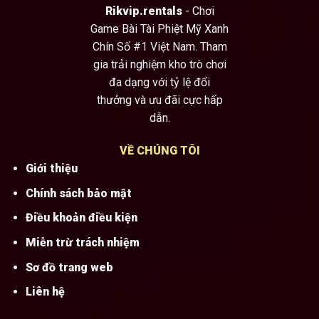
Rikvip.rentals
- Chơi
Game Bài Tài Phiệt Mỹ Xanh
Chín Số #1 Việt Nam. Tham
gia trải nghiệm kho trò chơi
đa dạng với tỷ lệ đổi
thưởng và ưu đãi cực hấp
dẫn.
VỀ CHÚNG TÔI
Giới thiệu
Chính sách bảo mật
Điều khoản điều kiện
Miễn trừ trách nhiệm
Sơ đồ trang web
Liên hệ