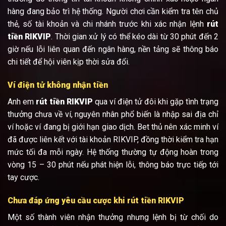
hàng đang bảo trì hệ thống. Người chơi cần kiểm tra tên chủ
thẻ, số tài khoản và chi nhánh trước khi xác nhận lệnh
rút
tiền RIKVIP
. Thời gian xử lý có thể kéo dài từ 30 phút đến 2
giờ nếu lỗi liên quan đến ngân hàng, nền tảng sẽ thông báo
chi tiết để hội viên kịp thời sửa đổi.
Ví điện tử không nhận tiền
Anh em
rút tiền RIKVIP
qua ví điện tử đôi khi gặp tình trạng
thưởng chưa về ví, nguyên nhân phổ biến là nhập sai địa chỉ
ví hoặc ví đang bị giới hạn giao dịch. Bet thủ nên xác minh ví
đã được liên kết với tài khoản RIKVIP, đồng thời kiểm tra hạn
mức tối đa mỗi ngày. Hệ thống thường tự động hoàn trong
vòng 15 – 30 phút nếu phát hiện lỗi, thông báo trực tiếp tới
tay cược.
Chưa đáp ứng yêu cầu cược khi rút tiền RIKVIP
Một số thành viên nhận thưởng nhưng lệnh bị từ chối do