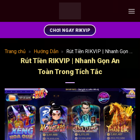
Chuyển
đến
nội
dung
CHƠI NGAY RIKVIP
Trang chủ
»
Hướng Dẫn
»
Rút Tiền RIKVIP | Nhanh Gọn An
Toàn Trong Tích Tắc
Rút Tiền RIKVIP | Nhanh Gọn An
Toàn Trong Tích Tắc