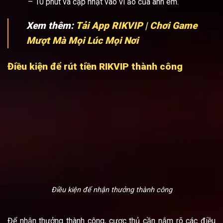
– 10 phút và cập nhật vào ví ảo của anh em.
Xem thêm:
Tải App RIKVIP | Chơi Game
Mượt Mà Mọi Lúc Mọi Nơi
Điều kiện để rút tiền RIKVIP thành công
Điều kiện để nhận thưởng thành công
Để nhận thưởng thành công, cược thủ cần nắm rõ các điều