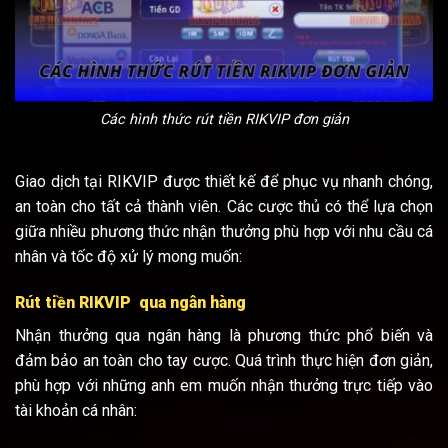
Các hình thức rút tiền RIKVIP đơn giản
Giao dịch tại RIKVIP được thiết kế để phục vụ nhanh chóng,
an toàn cho tất cả thành viên. Các cược thủ có thể lựa chọn
giữa nhiều phương thức nhận thưởng phù hợp với nhu cầu cá
nhân và tốc độ xử lý mong muốn:
Rút tiền RIKVIP qua ngân hàng
Nhận thưởng qua ngân hàng là phương thức phổ biến và
đảm bảo an toàn cho tay cược. Quá trình thực hiện đơn giản,
phù hợp với những anh em muốn nhận thưởng trực tiếp vào
tài khoản cá nhân: