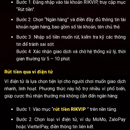
Bước 1: Đăng nhập vào tài khoản RIKVIP, truy cập mục
“Rút tiền”.
Bước 2: Chọn “Ngân hàng” và điền đầy đủ thông tin tài
khoản ngân hàng, bao gồm số tài khoản, tên chủ thẻ.
Bước 3: Nhập số tiền muốn rút, kiểm tra kỹ các thông
tin để tránh sai sót.
Bước 4: Xác nhận giao dịch và chờ hệ thống xử lý, thời
gian thường từ 5 – 10 phút.
Rút tiền qua ví điện tử
Ví điện tử là lựa chọn tiện lợi cho người chơi muốn giao dịch
nhanh, linh hoạt. Phương thức này hỗ trợ nhiều ví phổ biến,
giúp cược thủ nhận thưởng mà không cần đến ngân hàng:
Bước 1: Vào mục “
rút tiền RIKVIP
” trên nền tảng.
Bước 2: Chọn loại ví điện tử, ví dụ MoMo, ZaloPay
hoặc ViettelPay, điền thông tin liên kết.