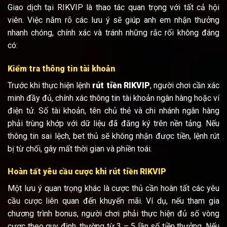
Giao dịch tại RIKVIP là thao tác quan trọng với tất cả hội
viên. Việc nắm rõ các lưu ý sẽ giúp anh em nhận thưởng
nhanh chóng, chính xác và tránh những rắc rối không đáng
có:
Kiểm tra thông tin tài khoản
Trước khi thực hiện lệnh
rút tiền RIKVIP
, người chơi cần xác
minh đầy đủ, chính xác thông tin tài khoản ngân hàng hoặc ví
điện tử. Số tài khoản, tên chủ thẻ và chi nhánh ngân hàng
phải trùng khớp với dữ liệu đã đăng ký trên nền tảng. Nếu
thông tin sai lệch, bet thủ sẽ không nhận được tiền, lệnh rút
bị từ chối, gây mất thời gian và phiền toái.
Hoàn tất yêu cầu cược khi rút tiền RIKVIP
Một lưu ý quan trọng khác là cược thủ cần hoàn tất các yêu
cầu cược liên quan đến khuyến mãi. Ví dụ, nếu tham gia
chương trình bonus, người chơi phải thực hiện đủ số vòng
cược theo quy định, thường từ 3 – 5 lần số tiền thưởng. Nếu