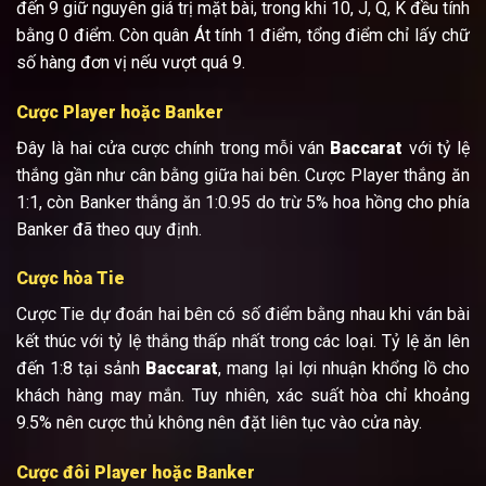
đến 9 giữ nguyên giá trị mặt bài, trong khi 10, J, Q, K đều tính
bằng 0 điểm. Còn quân Át tính 1 điểm, tổng điểm chỉ lấy chữ
số hàng đơn vị nếu vượt quá 9.
Cược Player hoặc Banker
Đây là hai cửa cược chính trong mỗi ván
Baccarat
với tỷ lệ
thắng gần như cân bằng giữa hai bên. Cược Player thắng ăn
1:1, còn Banker thắng ăn 1:0.95 do trừ 5% hoa hồng cho phía
Banker đã theo quy định.
Cược hòa Tie
Cược Tie dự đoán hai bên có số điểm bằng nhau khi ván bài
kết thúc với tỷ lệ thắng thấp nhất trong các loại. Tỷ lệ ăn lên
đến 1:8 tại sảnh
Baccarat
, mang lại lợi nhuận khổng lồ cho
khách hàng may mắn. Tuy nhiên, xác suất hòa chỉ khoảng
9.5% nên cược thủ không nên đặt liên tục vào cửa này.
Cược đôi Player hoặc Banker