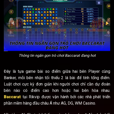
Thông tin ngắn gọn trò chơi Baccarat đang hot
Đây là tựa game bài so điểm giữa hai bên Player cùng
Banker, mỗi bên nhận tối thiểu 2 lá bài để tính tổng điểm.
Luật chơi cực kỳ đơn giản khi người chơi chỉ cần dự đoán
bên nào có điểm cao hơn hoặc hai bên hòa nhau.
Baccarat
tại Rikvip được vận hành bởi các nhà phát triển
phần mềm hàng đầu châu Á như AG, DG, WM Casino.