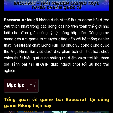
Baccarat
từ lâu đã khẳng định vị thế là tựa game bài được
yêu thích nhất trong các sòng casino trên toàn thế giới nhờ
luật chơi đơn giản cùng tỷ lệ thắng hấp dẫn. Cổng game
mang đến tựa game trực tuyến đẳng cấp với hệ thống dealer
thật, livestream chất lượng Full HD phục vụ cộng đồng cược
thủ Việt Nam. Bài viết dưới đây phân tích chi tiết luật chơi,
chiến thuật hiệu quả cùng những ưu điểm vượt trội khi tham
gia sảnh bài tại
RIKVIP
giúp người chơi tối ưu hóa trải
nghiệm.
Mục lục
Tổng quan về game bài Baccarat tại cổng
game Rikvip hiện nay